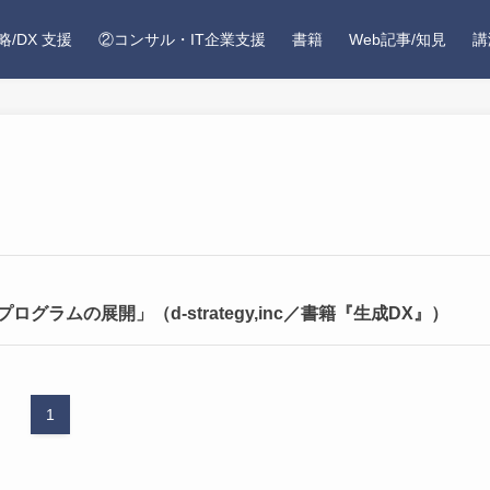
略/DX 支援
②コンサル・IT企業支援
書籍
Web記事/知見
講
ラムの展開」（d-strategy,inc／書籍『生成DX』）
1