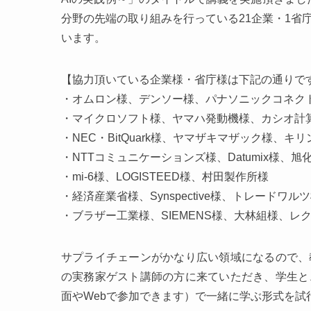
分野の先端の取り組みを行っている21企業・1省
います。
【協力頂いている企業様・省庁様は下記の通りで
・オムロン様、デンソー様、パナソニックコネク
・マイクロソフト様、ヤマハ発動機様、カシオ計
・NEC・BitQuark様、ヤマザキマザック様、キ
・NTTコミュニケーションズ様、Datumix様、旭
・mi-6様、LOGISTEED様、村田製作所様
・経済産業省様、Synspective様、トレードワル
・ブラザー工業様、SIEMENS様、大林組様、レ
サプライチェーンがかなり広い領域になるので、
の実務家ゲスト講師の方に来ていただき、学生と
面やWebで参加できます）で一緒に学ぶ形式を試