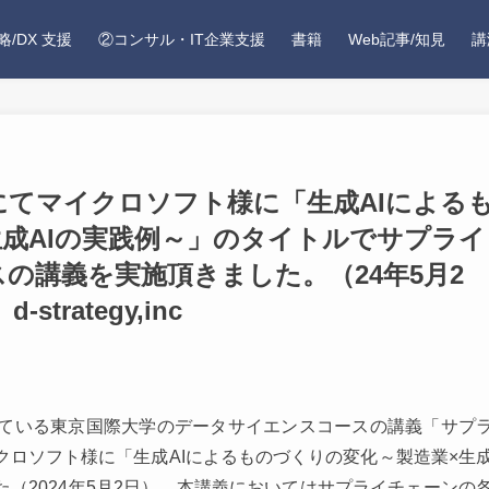
略/DX 支援
②コンサル・IT企業支援
書籍
Web記事/知見
講
にてマイクロソフト様に「生成AIによる
成AIの実践例～」のタイトルでサプライ
の講義を実施頂きました。（24年5月2
rategy,inc
ている東京国際大学のデータサイエンスコースの講義「サプ
ロソフト様に「生成AIによるものづくりの変化～製造業×生
た（2024年5月2日）。本講義においてはサプライチェーンの