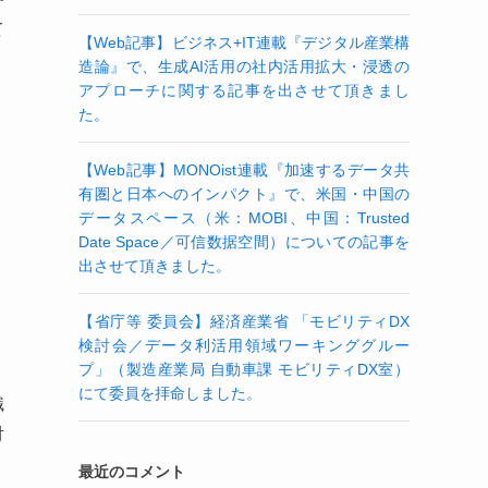
て
【Web記事】ビジネス+IT連載『デジタル産業構
造論』で、生成AI活用の社内活用拡大・浸透の
アプローチに関する記事を出させて頂きまし
た。
【Web記事】MONOist連載『加速するデータ共
有圏と日本へのインパクト』で、米国・中国の
データスペース（米：MOBI、中国：Trusted
Date Space／可信数据空間）についての記事を
出させて頂きました。
【省庁等 委員会】経済産業省 「モビリティDX
検討会／データ利活用領域ワーキンググルー
プ」（製造産業局 自動車課 モビリティDX室）
にて委員を拝命しました。
織
対
最近のコメント