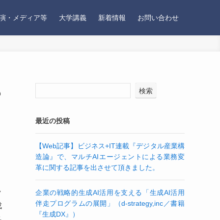
演・メディア等
大学講義
新着情報
お問い合わせ
も
検索
最近の投稿
【Web記事】ビジネス+IT連載『デジタル産業構
造論』で、マルチAIエージェントによる業務変
革に関する記事を出させて頂きました。
ラ
企業の戦略的生成AI活用を支える「生成AI活用
伴走プログラムの展開」（d-strategy,inc／書籍
成
『生成DX』）
各