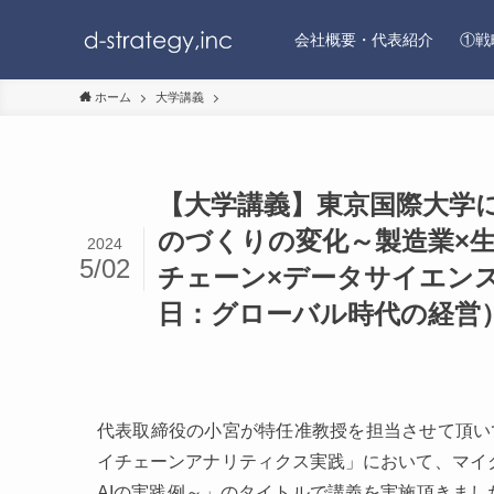
会社概要・代表紹介
①戦
ホーム
大学講義
【大学講義】東京国際大学
のづくりの変化～製造業×生
2024
5/02
チェーン×データサイエンス
日：グローバル時代の経営）d-st
代表取締役の小宮が特任准教授を担当させて頂い
イチェーンアナリティクス実践」において、マイク
AIの実践例～」のタイトルで講義を実施頂きまし