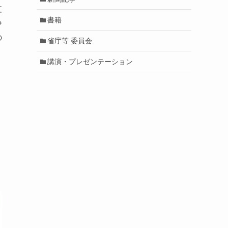
支
書籍
争
の
省庁等 委員会
講演・プレゼンテーション