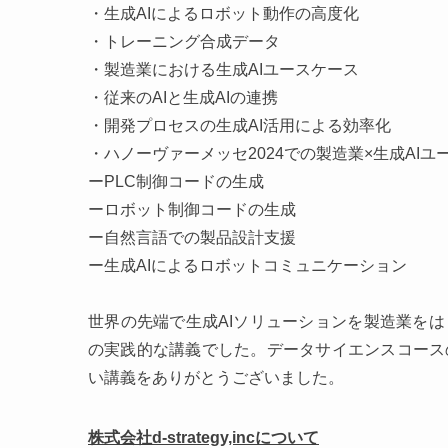
・生成AIによるロボット動作の高度化
・トレーニング合成データ
・製造業における生成AIユースケース
・従来のAIと生成AIの連携
・開発プロセスの生成AI活用による効率化
・ハノーヴァーメッセ2024での製造業×生成AIユ
ーPLC制御コードの生成
ーロボット制御コードの生成
ー自然言語での製品設計支援
ー生成AIによるロボットコミュニケーション
世界の先端で生成AIソリューションを製造業を
の実践的な講義でした。データサイエンスコース
い講義をありがとうございました。
株式会社d-strategy,incについて