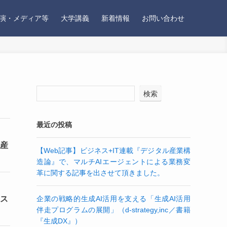
演・メディア等
大学講義
新着情報
お問い合わせ
検索
最近の投稿
る産
【Web記事】ビジネス+IT連載『デジタル産業構
造論』で、マルチAIエージェントによる業務変
革に関する記事を出させて頂きました。
シス
企業の戦略的生成AI活用を支える「生成AI活用
伴走プログラムの展開」（d-strategy,inc／書籍
『生成DX』）