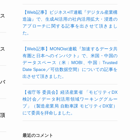
【Web記事】ビジネス+IT連載『デジタル産業構
ース
造論』で、生成AI活用の社内活用拡大・浸透の
アプローチに関する記事を出させて頂きまし
た。
ース
【Web記事】MONOist連載『加速するデータ共
有圏と日本へのインパクト』で、米国・中国の
データスペース（米：MOBI、中国：Trusted
Date Space／可信数据空間）についての記事を
出させて頂きました。
タバ
【省庁等 委員会】経済産業省 「モビリティDX
検討会／データ利活用領域ワーキンググルー
プ」（製造産業局 自動車課 モビリティDX室）
にて委員を拝命しました。
て頂
最近のコメント