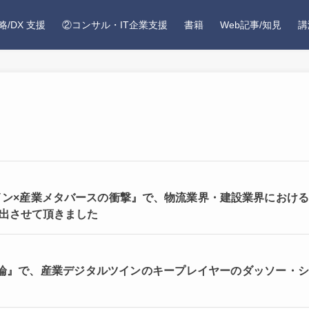
略/DX 支援
②コンサル・IT企業支援
書籍
Web記事/知見
講
ジタルツイン×産業メタバースの衝撃』で、物流業界・建設業界におけ
を出させて頂きました
造論』で、産業デジタルツインのキープレイヤーのダッソー・