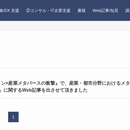
略/DX 支援
②コンサル・IT企業支援
書籍
Web記事/知見
講
ジタルツイン×産業メタバースの衝撃』で、産業・都市分野におけるメ
」に関するWeb記事を出させて頂きました
1