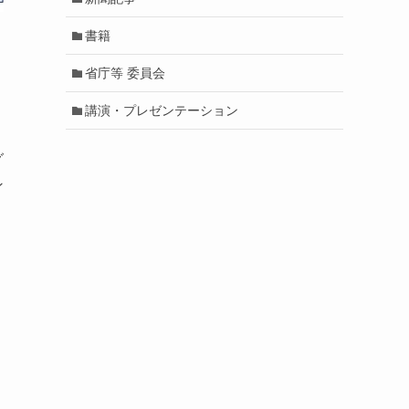
書籍
省庁等 委員会
講演・プレゼンテーション
）
グ
ン