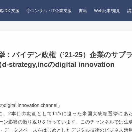
略/DX 支援
②コンサル・IT企業支援
書籍
Web記事/知見
講
選挙：バイデン政権（’21-25）企業のサプ
tegy,incのdigital innovation
igital innovation channel」
、2本目の動画として11/5に迫った米国大統領選挙にあ
チェーン影響の振り返りを行っています。このチャンネルでは生
ン・データスペースをはじめとしたデジタル技術のビジネス活