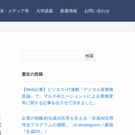
演・メディア等
大学講義
新着情報
お問い合わせ
ラ
検索
最近の投稿
【Web記事】ビジネス+IT連載『デジタル産業構
造論』で、マルチAIエージェントによる業務変
革に関する記事を出させて頂きました。
た
企業の戦略的生成AI活用を支える「生成AI活用
成
伴走プログラムの展開」（d-strategy,inc／書籍
『生成DX』）
用