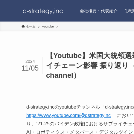
会社概要・代表紹介
①戦
ホーム
youtube
【Youtube】米国大統領
2024
イチェーン影響 振り返り（d-stra
11/05
channel）
d-strategy,incのyoutubeチャンネル「d-strategy,incのd
https://www.youtube.com/@dstrategyinc
において
り、’21-25のバイデン政権におけるサプライ
AI・ロボティクス・メタバース・デジタルツイ