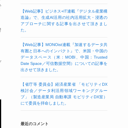
で
【Web記事】ビジネス+IT連載『デジタル産業構
造論』で、生成AI活用の社内活用拡大・浸透の
アプローチに関する記事を出させて頂きまし
響
た。
【Web記事】MONOist連載『加速するデータ共
有圏と日本へのインパクト』で、米国・中国の
データスペース（米：MOBI、中国：Trusted
デ
Date Space／可信数据空間）についての記事を
出させて頂きました。
【省庁等 委員会】経済産業省 「モビリティDX
検討会／データ利活用領域ワーキンググルー
プ」（製造産業局 自動車課 モビリティDX室）
にて委員を拝命しました。
最近のコメント