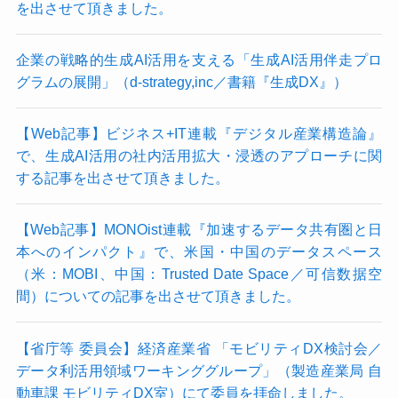
を出させて頂きました。
企業の戦略的生成AI活用を支える「生成AI活用伴走プロ
グラムの展開」（d-strategy,inc／書籍『生成DX』）
【Web記事】ビジネス+IT連載『デジタル産業構造論』
で、生成AI活用の社内活用拡大・浸透のアプローチに関
する記事を出させて頂きました。
【Web記事】MONOist連載『加速するデータ共有圏と日
本へのインパクト』で、米国・中国のデータスペース
（米：MOBI、中国：Trusted Date Space／可信数据空
間）についての記事を出させて頂きました。
【省庁等 委員会】経済産業省 「モビリティDX検討会／
データ利活用領域ワーキンググループ」（製造産業局 自
動車課 モビリティDX室）にて委員を拝命しました。